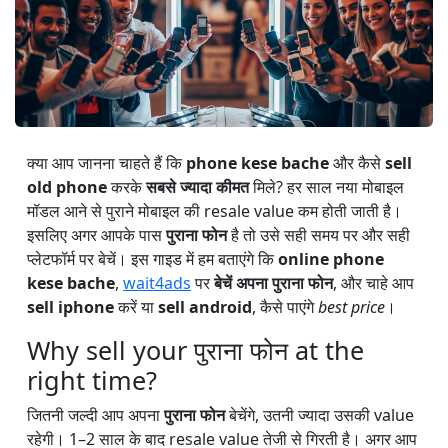
क्या आप जानना चाहते हैं कि
phone kese bache
और कैसे
sell
old phone
करके
सबसे ज्यादा कीमत
मिले? हर साल नया मोबाइल
मॉडल आने से पुराने मोबाइल की resale value कम होती जाती है।
इसलिए अगर आपके पास
पुराना फोन
है तो उसे सही समय पर और सही
प्लेटफॉर्म पर बेचें। इस गाइड में हम बताएंगे कि
online phone
kese bache
,
wait4ads
पर
बेचें अपना पुराना फोन
, और चाहे आप
sell iphone
करें या
sell android
, कैसे पाएंगे
best price
।
Why sell your पुराना फोन at the
right time?
जितनी जल्दी आप अपना
पुराना फोन
बेचेंगे, उतनी ज्यादा उसकी value
रहेगी। 1–2 साल के बाद resale value तेजी से गिरती है। अगर आप